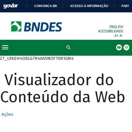
COMUNICA BR
ACESSO À INFORMAÇÃO
PARTI
ENGLISH
ACESSIBILIDADE
A+
A-
Busca
Z7_L9KEH4O0LG7R40A5NOFT0R1GN4
Visualizador do
Conteúdo da Web
Ações