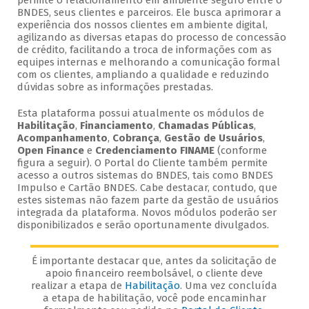
permite o relacionamento em ambiente seguro entre o
BNDES, seus clientes e parceiros. Ele busca aprimorar a
experiência dos nossos clientes em ambiente digital,
agilizando as diversas etapas do processo de concessão
de crédito, facilitando a troca de informações com as
equipes internas e melhorando a comunicação formal
com os clientes, ampliando a qualidade e reduzindo
dúvidas sobre as informações prestadas.
Esta plataforma possui atualmente os módulos de
Habilitação
,
Financiamento
,
Chamadas Públicas
,
Acompanhamento
,
Cobrança
,
Gestão de Usuários
,
Open Finance
e
Credenciamento FINAME
(conforme
figura a seguir). O Portal do Cliente também permite
acesso a outros sistemas do BNDES, tais como BNDES
Impulso e Cartão BNDES. Cabe destacar, contudo, que
estes sistemas não fazem parte da gestão de usuários
integrada da plataforma. Novos módulos poderão ser
disponibilizados e serão oportunamente divulgados.
É importante destacar que, antes da solicitação de
apoio financeiro reembolsável, o cliente deve
realizar a etapa de
Habilitação
. Uma vez concluída
a etapa de habilitação, você pode encaminhar