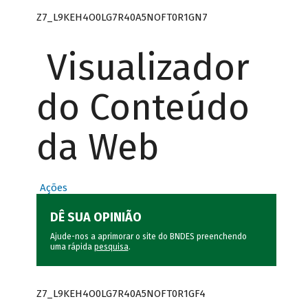
Z7_L9KEH4O0LG7R40A5NOFT0R1GN7
Visualizador
do Conteúdo
da Web
Ações
DÊ SUA OPINIÃO
Ajude-nos a aprimorar o site do BNDES preenchendo
uma rápida
pesquisa
.
Z7_L9KEH4O0LG7R40A5NOFT0R1GF4