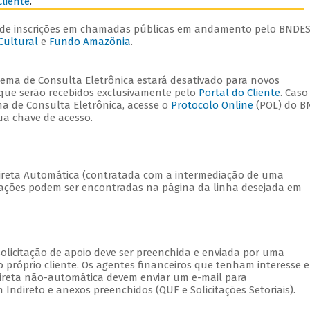
Cliente
.
de inscrições em chamadas públicas em andamento pelo BNDES
Cultural
e
Fundo Amazônia
.
stema de Consulta Eletrônica estará desativado para novos
 que serão recebidos exclusivamente pelo
Portal do Cliente
. Caso
ma de Consulta Eletrônica, acesse o
Protocolo Online
(POL) do B
a chave de acesso.
direta Automática (contratada com a intermediação de uma
entações podem ser encontradas na página da linha desejada em
olicitação de apoio deve ser preenchida e enviada por uma
lo próprio cliente. Os agentes financeiros que tenham interesse 
direta não-automática devem enviar um e-mail para
Indireto e anexos preenchidos (QUF e Solicitações Setoriais).