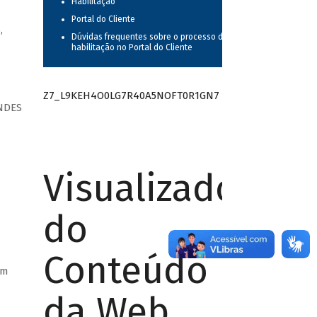
Habilitação
Portal do Cliente
,
Dúvidas frequentes sobre o processo de
habilitação no Portal do Cliente
Z7_L9KEH4O0LG7R40A5NOFT0R1GN7
NDES
Visualizador
do
Conteúdo
em
da Web