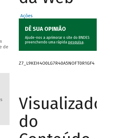
Ações
DÊ SUA OPINIÃO
Ajude-nos a aprimorar o site do BNDES
m
preenchendo uma rápida
pesquisa
.
e de
Z7_L9KEH4O0LG7R40A5NOFT0R1GF4
Visualizador
is
do