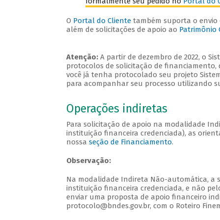
formalmente seu pedido no
Portal do 
O
Portal do Cliente
também suporta o envio 
além de solicitações de apoio ao
Patrimônio 
Atenção:
A partir de dezembro de 2022, o Si
protocolos de solicitação de financiamento,
você já tenha protocolado seu projeto Siste
para acompanhar seu processo utilizando su
Operações indiretas
Para solicitação de apoio na modalidade In
instituição financeira credenciada), as ori
nossa
seção de Financiamento
.
Observação:
Na modalidade Indireta Não-automática, a s
instituição financeira credenciada, e não pe
enviar uma proposta de apoio financeiro in
protocolo@bndes.gov.br, com o Roteiro Finem 