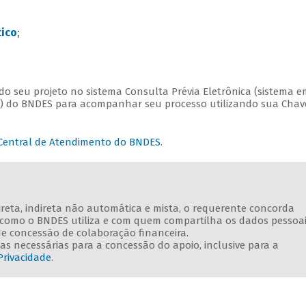
ico
;
do seu projeto no sistema Consulta Prévia Eletrônica (sistema e
) do BNDES para acompanhar seu processo utilizando sua Chav
Central de Atendimento do BNDES
.
direta, indireta não automática e mista, o requerente concorda
e como o BNDES utiliza e com quem compartilha os dados pessoa
de concessão de colaboração financeira.
s necessárias para a concessão do apoio, inclusive para a
Privacidade
.