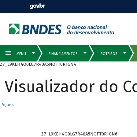
Z7_L9KEH4O0LG7R40A5NOFT0R1GN4
Visualizador do 
Ações
Z7_L9KEH4O0LG7R40A5NOFT0R1GN6