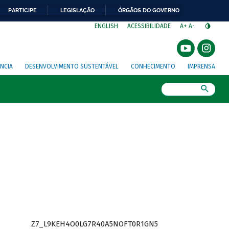
PARTICIPE
LEGISLAÇÃO
ÓRGÃOS DO GOVERNO
⁣
ENGLISH
ACESSIBILIDADE
A+
A-
NCIA
DESENVOLVIMENTO SUSTENTÁVEL
CONHECIMENTO
IMPRENSA
Busca
Z7_L9KEH4O0LG7R40A5NOFT0R1GN5