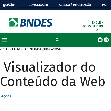
COMUNICA BR
ACESSO À INFORMAÇÃO
PARTI
ENGLISH
ACESSIBILIDADE
A+
A-
Busca
Z7_L9KEH4O0LGPNF0A5QB0GE41OV6
Visualizador do
Conteúdo da Web
Ações