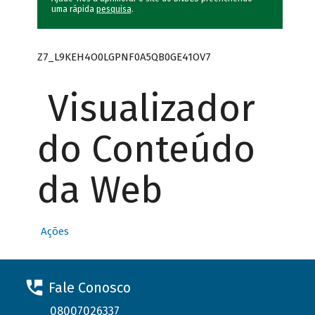
uma rápida
pesquisa
.
Z7_L9KEH4O0LGPNF0A5QB0GE41OV7
Visualizador
do Conteúdo
da Web
Ações
Fale Conosco
08007026337