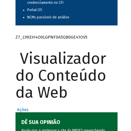
credenciamento no CFI
Portal CFI
NCMs passíveis de análise
Z7_L9KEH4O0LGPNF0A5QB0GE41OV5
Visualizador
do Conteúdo
da Web
Ações
DÊ SUA OPINIÃO
Ajude-nos a aprimorar o site do BNDES preenchendo