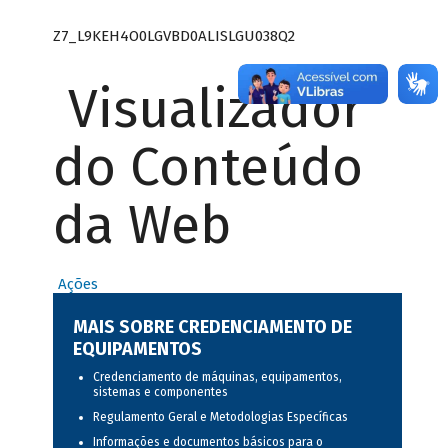
Z7_L9KEH4O0LGVBD0ALISLGU038Q2
Visualizador
do Conteúdo
da Web
Ações
MAIS SOBRE CREDENCIAMENTO DE
EQUIPAMENTOS
Credenciamento de máquinas, equipamentos,
sistemas e componentes
Regulamento Geral e Metodologias Específicas
Informações e documentos básicos para o