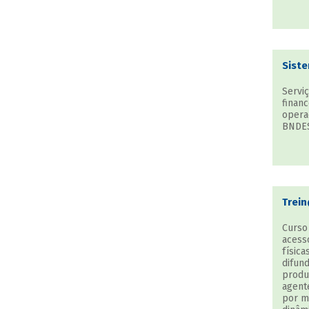
Sist
Serviç
finan
opera
BNDES
Trei
Curso 
acess
físic
difun
produ
agent
por m