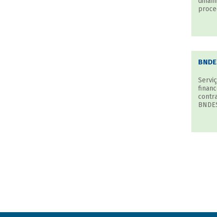
dinâmi
proce
BNDE
Serviç
finan
contr
BNDES