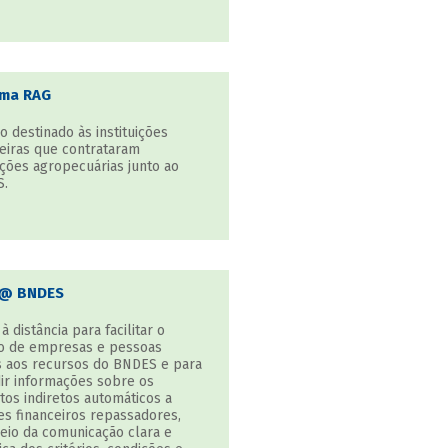
ema RAG
o destinado às instituições
ceiras que contrataram
ções agropecuárias junto ao
.
n@ BNDES
à distância para facilitar o
o de empresas e pessoas
as aos recursos do BNDES e para
dir informações sobre os
tos indiretos automáticos a
es financeiros repassadores,
eio da comunicação clara e