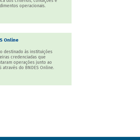
ca dos critérios, condições e
dimentos operacionais.
S Online
o destinado às instituições
ceiras credenciadas que
ataram operações junto ao
 através do BNDES Online.