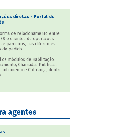
ções diretas - Portal do
te
forma de relacionamento entre
ES e clientes de operações
s e parceiros, nas diferentes
s do pedido.
i os módulos de Habilitação,
ciamento, Chamadas Públicas,
anhamento e Cobrança, dentre
.
ra agentes
as