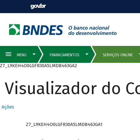
Z7_L9KEH4O0LGFR30A5LMDB463GA2
Visualizador do 
Ações
Z7_L9KEH4O0LGFR30A5LMDB463GA1