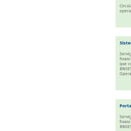
Circul
operaç
Siste
Serviç
financ
que c
BNDES
Opera
Porta
Serviç
financ
BNDES