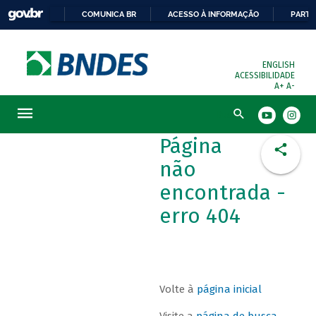
COMUNICA BR
ACESSO À INFORMAÇÃO
PARTI
ENGLISH
ACESSIBILIDADE
A+
A-
Busca
Página
não
encontrada -
erro 404
Volte à
página inicial
Visite a
página de busca