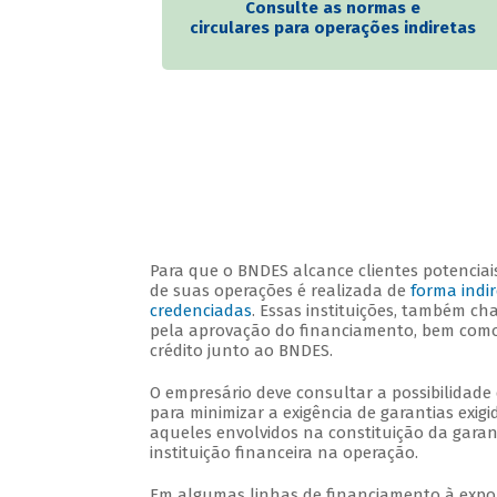
Consulte as normas e
circulares para operações indiretas
Para que o BNDES alcance clientes potenciais
de suas operações é realizada de
forma indi
credenciadas
. Essas instituições, também ch
pela aprovação do financiamento, bem como 
crédito junto ao BNDES.
O empresário deve consultar a possibilidade 
para minimizar a exigência de garantias exigi
aqueles envolvidos na constituição da garant
instituição financeira na operação.
Em algumas linhas de financiamento à expor