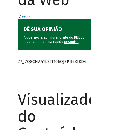
Ações
DÊ SUA OPINIÃO
Ajude-nos a aprimorar o site do BNDES
preenchendo uma rápida
pesquisa
.
Z7_7QGCHA41L8JT106QJ8PR4KI8D4
Visualizador
do