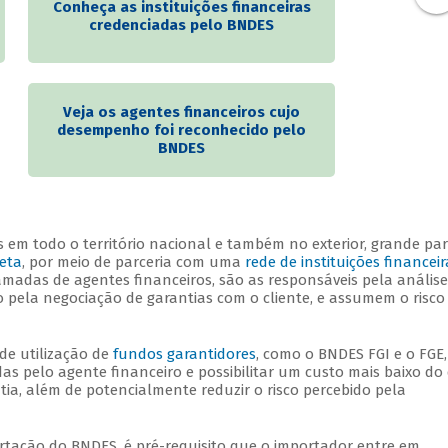
Conheça as instituições financeiras
credenciadas pelo BNDES
Veja os agentes financeiros cujo
desempenho foi reconhecido pelo
BNDES
 em todo o território nacional e também no exterior, grande par
reta
, por meio de parceria com uma
rede de instituições financeir
amadas de agentes financeiros, são as responsáveis pela análise
pela negociação de garantias com o cliente, e assumem o risco
de utilização de
fundos garantidores
, como o BNDES FGI e o FGE,
das pelo agente financeiro e possibilitar um custo mais baixo do
ia, além de potencialmente reduzir o risco percebido pela
tação do BNDES, é pré-requisito que o importador entre em