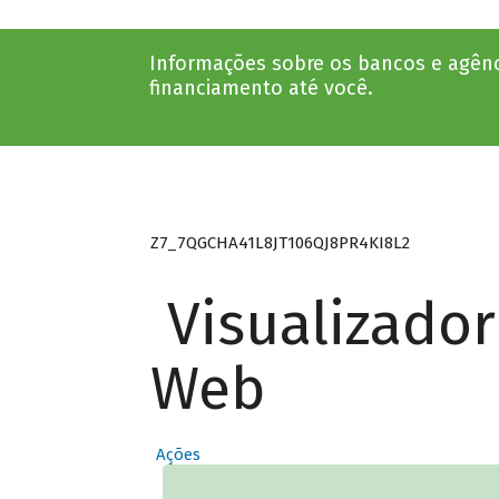
Informações sobre os bancos e agênc
financiamento até você.
Z7_7QGCHA41L8JT106QJ8PR4KI8L2
Visualizado
Web
Ações