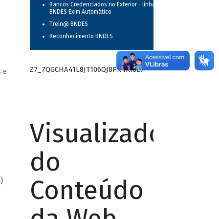
Bancos Credenciados no Exterior - linha
BNDES Exim Automático
Trein@ BNDES
Reconhecimento BNDES
Z7_7QGCHA41L8JT106QJ8PR4KI8L7
 e
Visualizador
do
Conteúdo
B)
da Web