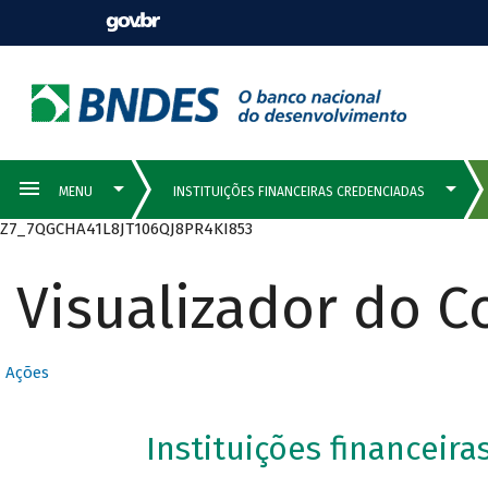
Z7_7QGCHA41L8JT106QJ8PR4KI853
Visualizador do 
Ações
Instituições financeir