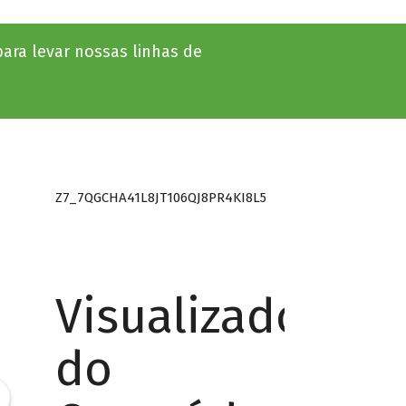
ara levar nossas linhas de
Z7_7QGCHA41L8JT106QJ8PR4KI8L5
Visualizador
do