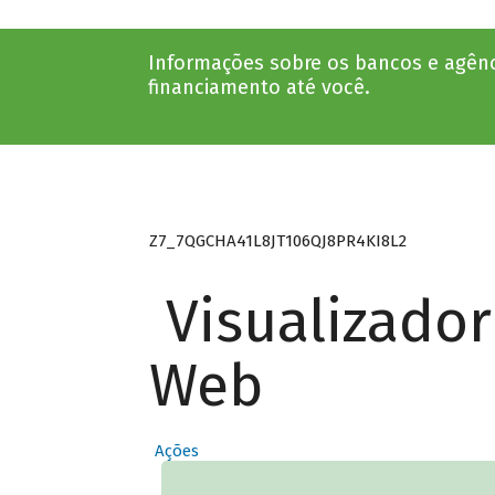
Informações sobre os bancos e agênc
financiamento até você.
Z7_7QGCHA41L8JT106QJ8PR4KI8L2
Visualizado
Web
Ações