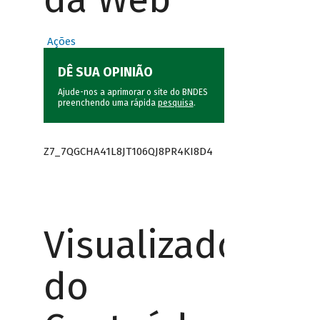
Ações
DÊ SUA OPINIÃO
Ajude-nos a aprimorar o site do BNDES
preenchendo uma rápida
pesquisa
.
Z7_7QGCHA41L8JT106QJ8PR4KI8D4
Visualizador
do