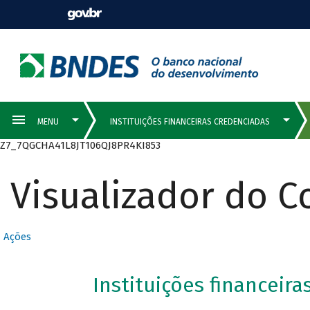
Z7_7QGCHA41L8JT106QJ8PR4KI853
Visualizador do 
Ações
Instituições financeir