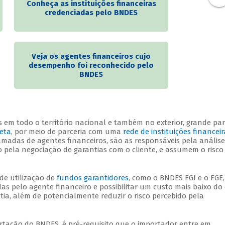
Conheça as instituições financeiras
credenciadas pelo BNDES
Veja os agentes financeiros cujo
desempenho foi reconhecido pelo
BNDES
 em todo o território nacional e também no exterior, grande par
reta
, por meio de parceria com uma
rede de instituições financeir
amadas de agentes financeiros, são as responsáveis pela análise
pela negociação de garantias com o cliente, e assumem o risco
de utilização de
fundos garantidores
, como o BNDES FGI e o FGE,
das pelo agente financeiro e possibilitar um custo mais baixo do
ia, além de potencialmente reduzir o risco percebido pela
tação do BNDES, é pré-requisito que o importador entre em