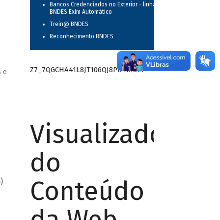
Bancos Credenciados no Exterior - linha
BNDES Exim Automático
Trein@ BNDES
Reconhecimento BNDES
Z7_7QGCHA41L8JT106QJ8PR4KI8L7
 e
Visualizador
do
Conteúdo
B)
da Web