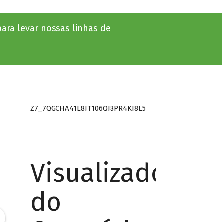
ara levar nossas linhas de
Z7_7QGCHA41L8JT106QJ8PR4KI8L5
Visualizador
do