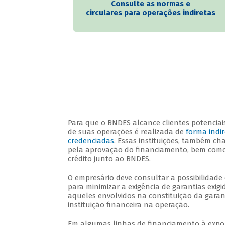
Consulte as normas e
circulares para operações indiretas
Para que o BNDES alcance clientes potenciais
de suas operações é realizada de
forma indi
credenciadas
. Essas instituições, também ch
pela aprovação do financiamento, bem como 
crédito junto ao BNDES.
O empresário deve consultar a possibilidade 
para minimizar a exigência de garantias exigi
aqueles envolvidos na constituição da garant
instituição financeira na operação.
Em algumas linhas de financiamento à expor