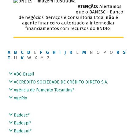
ATENÇÃO:
Alertamos
que o BANESC - Banco
de negócios, Serviços e Consultoria Ltda.
não
é
agente financeiro autorizado a intermediar
financiamentos com recursos do BNDES.
A
B
C
D
E
F
G
H
I
J
K
L
M
N O P Q
R
S
T
U
V
W X Y Z
ABC-Brasil
ACCREDITO SOCIEDADE DE CRÉDITO DIRETO S.A.
Agência de Fomento Tocantins*
AgeRio
Badesc*
Badespi*
Badesul*