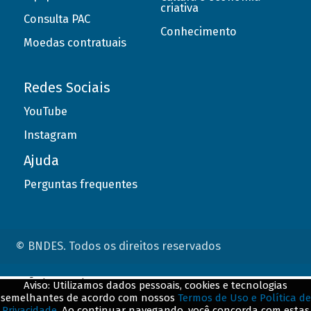
criativa
Consulta PAC
Conhecimento
Moedas contratuais
Redes Sociais
YouTube
Instagram
Ajuda
Perguntas frequentes
© BNDES. Todos os direitos reservados
ConteÃºdo complementar
Aviso: Utilizamos dados pessoais, cookies e tecnologias
semelhantes de acordo com nossos
Termos de Uso e Política de
${title}
${badge}
Privacidade
. Ao continuar navegando, você concorda com estas