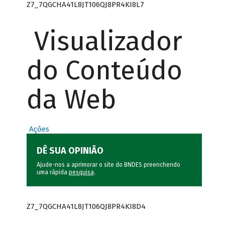
Z7_7QGCHA41L8JT106QJ8PR4KI8L7
Visualizador
do Conteúdo
da Web
Ações
DÊ SUA OPINIÃO
Ajude-nos a aprimorar o site do BNDES preenchendo
uma rápida
pesquisa
.
Z7_7QGCHA41L8JT106QJ8PR4KI8D4