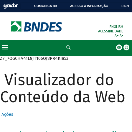
COMUNICA BR
ACESSO À INFORMAÇÃO
PARTI
ENGLISH
ACESSIBILIDADE
A+
A-
Busca
Z7_7QGCHA41L8JT106QJ8PR4KI853
Visualizador do
Conteúdo da Web
Ações