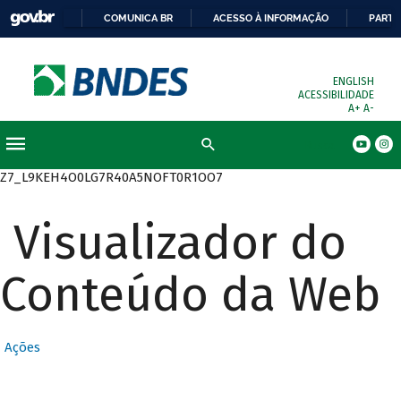
COMUNICA BR
ACESSO À INFORMAÇÃO
PARTI
ENGLISH
ACESSIBILIDADE
A+
A-
Busca
Z7_L9KEH4O0LG7R40A5NOFT0R1OO7
Visualizador do
Conteúdo da Web
Ações