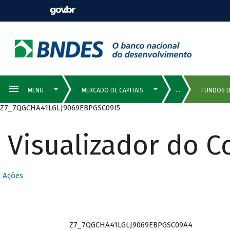
Z7_7QGCHA41LGLJ9069EBPGSC09I5
Visualizador do 
Ações
Z7_7QGCHA41LGLJ9069EBPGSC09A4