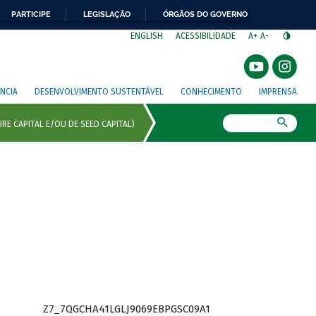
PARTICIPE
LEGISLAÇÃO
ÓRGÃOS DO GOVERNO
⁣
ENGLISH
ACESSIBILIDADE
A+
A-
NCIA
DESENVOLVIMENTO SUSTENTÁVEL
CONHECIMENTO
IMPRENSA
Busca
Z7_7QGCHA41LGLJ9069EBPGSC09A1