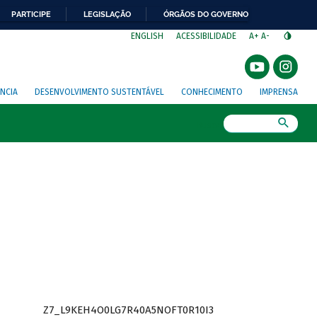
PARTICIPE
LEGISLAÇÃO
ÓRGÃOS DO GOVERNO
⁣
ENGLISH
ACESSIBILIDADE
A+
A-
NCIA
DESENVOLVIMENTO SUSTENTÁVEL
CONHECIMENTO
IMPRENSA
Busca
Z7_L9KEH4O0LG7R40A5NOFT0R10I3