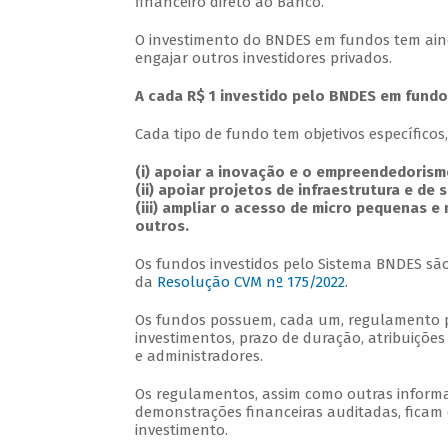
financeiro direto ao Banco.
O investimento do BNDES em fundos tem aind
engajar outros investidores privados.
A cada R$ 1 investido pelo BNDES em fundos
Cada tipo de fundo tem objetivos específicos
(i) apoiar a inovação e o empreendedoris
(ii) apoiar projetos de infraestrutura e de 
(iii) ampliar o acesso de micro pequenas e
outros.
Os fundos investidos pelo Sistema BNDES são
da
Resolução CVM nº 175/2022
.
Os fundos possuem, cada um, regulamento pró
investimentos, prazo de duração, atribuições
e administradores.
Os regulamentos, assim como outras informa
demonstrações financeiras auditadas, ficam
investimento.