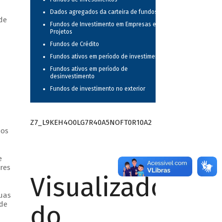
Dados agregados da carteira de fundos
de
Fundos de Investimento em Empresas e
Projetos
Fundos de Crédito
Fundos ativos em período de investimento
Fundos ativos em período de
desinvestimento
Fundos de investimento no exterior
Z7_L9KEH4O0LG7R40A5NOFT0R10A2
mos
e
res
Visualizador
uas
 de
do