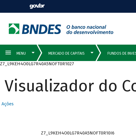
Z7_L9KEH4O0LG7R40A5NOFT0R1027
Visualizador do 
Ações
Z7_L9KEH4O0LG7R40A5NOFT0R10I6