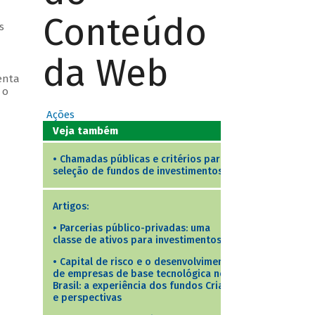
Conteúdo
s
da Web
enta
 o
Ações
Veja também
•
Chamadas públicas e critérios para
seleção de fundos de investimentos
Artigos:
•
Parcerias público-privadas: uma
classe de ativos para investimentos
•
Capital de risco e o desenvolvimento
de empresas de base tecnológica no
Brasil: a experiência dos fundos Criatec
e perspectivas