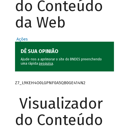
do Conteúdo
da Web
Ações
DÊ SUA OPINIÃO
Ajude-nos a aprimorar o site do BNDES preenchendo
uma rápida
pesquisa
.
Z7_L9KEH4O0LGPNF0A5QB0GE414N2
Visualizador
do Conteúdo