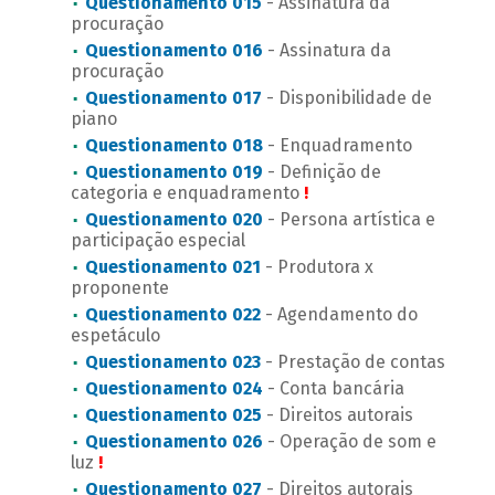
Questionamento 015
- Assinatura da
procuração
Questionamento 016
- Assinatura da
procuração
Questionamento 017
- Disponibilidade de
piano
Questionamento 018
- Enquadramento
Questionamento 019
- Definição de
categoria e enquadramento
!
Questionamento 020
- Persona artística e
participação especial
Questionamento 021
- Produtora x
proponente
Questionamento 022
- Agendamento do
espetáculo
Questionamento 023
- Prestação de contas
Questionamento 024
- Conta bancária
Questionamento 025
- Direitos autorais
Questionamento 026
- Operação de som e
luz
!
Questionamento 027
- Direitos autorais