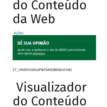
do Conteúdo
da Web
Ações
DÊ SUA OPINIÃO
Ajude-nos a aprimorar o site do BNDES preenchendo
uma rápida
pesquisa
.
Z7_L9KEH4O0LGPNF0A5QB0GE414N2
Visualizador
do Conteúdo