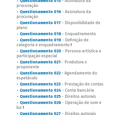
Questionamento 015
- Assinatura da
procuração
Questionamento 016
- Assinatura da
procuração
Questionamento 017
- Disponibilidade de
piano
Questionamento 018
- Enquadramento
Questionamento 019
- Definição de
categoria e enquadramento
!
Questionamento 020
- Persona artística e
participação especial
Questionamento 021
- Produtora x
proponente
Questionamento 022
- Agendamento do
espetáculo
Questionamento 023
- Prestação de contas
Questionamento 024
- Conta bancária
Questionamento 025
- Direitos autorais
Questionamento 026
- Operação de som e
luz
!
Questionamento 027
- Direitos autorais