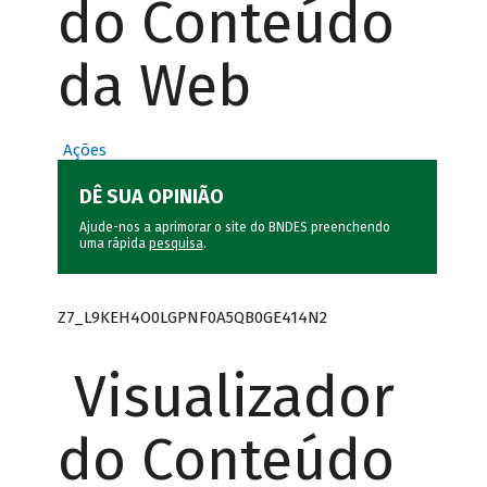
do Conteúdo
da Web
Ações
DÊ SUA OPINIÃO
Ajude-nos a aprimorar o site do BNDES preenchendo
uma rápida
pesquisa
.
Z7_L9KEH4O0LGPNF0A5QB0GE414N2
Visualizador
do Conteúdo