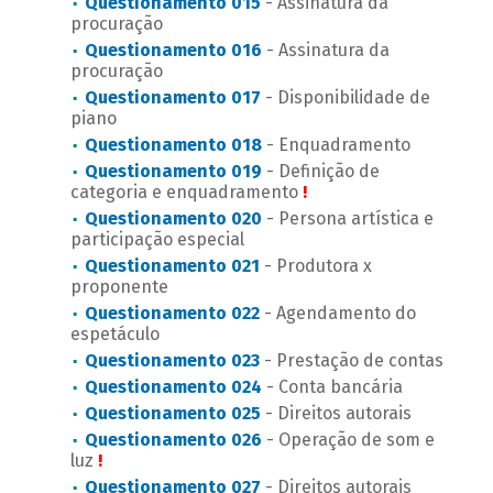
Questionamento 015
- Assinatura da
procuração
Questionamento 016
- Assinatura da
procuração
Questionamento 017
- Disponibilidade de
piano
Questionamento 018
- Enquadramento
Questionamento 019
- Definição de
categoria e enquadramento
!
Questionamento 020
- Persona artística e
participação especial
Questionamento 021
- Produtora x
proponente
Questionamento 022
- Agendamento do
espetáculo
Questionamento 023
- Prestação de contas
Questionamento 024
- Conta bancária
Questionamento 025
- Direitos autorais
Questionamento 026
- Operação de som e
luz
!
Questionamento 027
- Direitos autorais