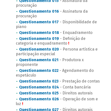
Questionamento 015
- Assinatura da
procuração
Questionamento 016
- Assinatura da
procuração
Questionamento 017
- Disponibilidade de
piano
Questionamento 018
- Enquadramento
Questionamento 019
- Definição de
categoria e enquadramento
!
Questionamento 020
- Persona artística e
participação especial
Questionamento 021
- Produtora x
proponente
Questionamento 022
- Agendamento do
espetáculo
Questionamento 023
- Prestação de contas
Questionamento 024
- Conta bancária
Questionamento 025
- Direitos autorais
Questionamento 026
- Operação de som e
luz
!
Questionamento 027
- Direitos autorais