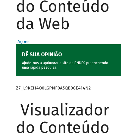
do Conteúdo
da Web
Ações
DÊ SUA OPINIÃO
Ajude-nos a aprimorar o site do BNDES preenchendo
uma rápida
pesquisa
.
Z7_L9KEH4O0LGPNF0A5QB0GE414N2
Visualizador
do Conteúdo