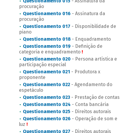
Questionamento 015
- Assinatura da
procuração
Questionamento 016
- Assinatura da
procuração
Questionamento 017
- Disponibilidade de
piano
Questionamento 018
- Enquadramento
Questionamento 019
- Definição de
categoria e enquadramento
!
Questionamento 020
- Persona artística e
participação especial
Questionamento 021
- Produtora x
proponente
Questionamento 022
- Agendamento do
espetáculo
Questionamento 023
- Prestação de contas
Questionamento 024
- Conta bancária
Questionamento 025
- Direitos autorais
Questionamento 026
- Operação de som e
luz
!
Questionamento 027
- Direitos autorais