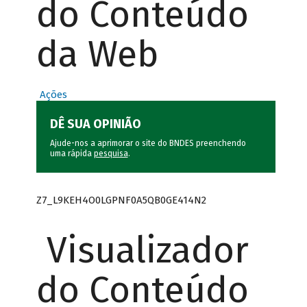
do Conteúdo
da Web
Ações
DÊ SUA OPINIÃO
Ajude-nos a aprimorar o site do BNDES preenchendo
uma rápida
pesquisa
.
Z7_L9KEH4O0LGPNF0A5QB0GE414N2
Visualizador
do Conteúdo