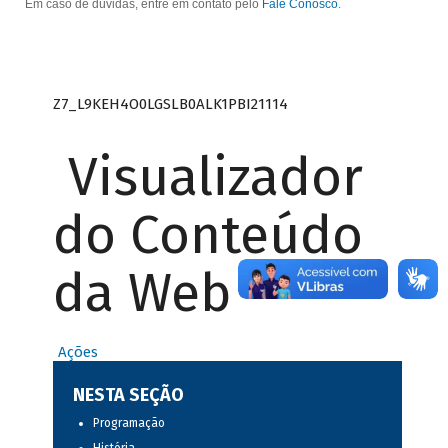
Em caso de dúvidas, entre em contato pelo
Fale Conosco
.
Z7_L9KEH4O0LGSLB0ALK1PBI21114
Visualizador
do Conteúdo
da Web
Ações
NESTA SEÇÃO
Programação