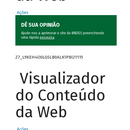
Ações
DÊ SUA OPINIÃO
Ajude-nos a aprimorar o site do BNDES preenchendo
uma rápida
pesquisa
.
Z7_L9KEH4O0LGSLB0ALK1PBI21115
Visualizador
do Conteúdo
da Web
Ações