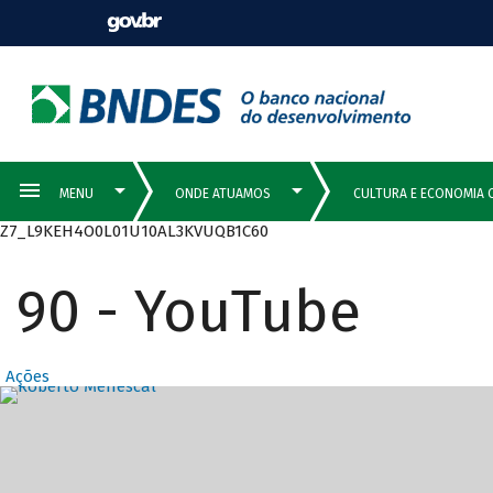
Z7_L9KEH4O0L01U10AL3KVUQB1C60
90 - YouTube
Ações
Destaques Prin