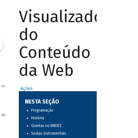
Visualizador
do
Conteúdo
da Web
, ou
Ações
NESTA SEÇÃO
Programação
s de
História
Quintas no BNDES
Sextas instrumentais