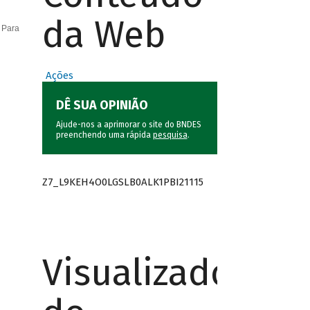
da Web
 Para
Ações
DÊ SUA OPINIÃO
Ajude-nos a aprimorar o site do BNDES
preenchendo uma rápida
pesquisa
.
Z7_L9KEH4O0LGSLB0ALK1PBI21115
Visualizador