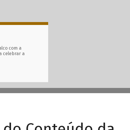
alco com a
a celebrar a
r do Conteúdo da