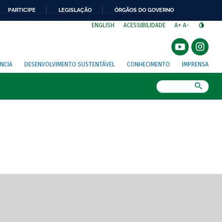
PARTICIPE
LEGISLAÇÃO
ÓRGÃOS DO GOVERNO
⁣
ENGLISH
ACESSIBILIDADE
A+
A-
NCIA
DESENVOLVIMENTO SUSTENTÁVEL
CONHECIMENTO
IMPRENSA
Busca
gem de tela