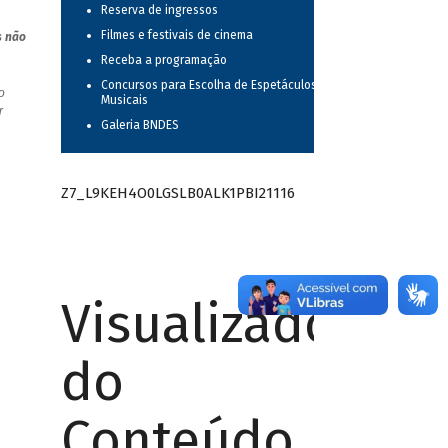
Reserva de ingressos
Filmes e festivais de cinema
s não
Receba a programação
Concursos para Escolha de Espetáculos
o
Musicais
r
Galeria BNDES
Z7_L9KEH4O0LGSLB0ALK1PBI21116
Visualizador
do
Conteúdo