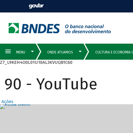
Z7_L9KEH4O0L01U10AL3KVUQB1C60
90 - YouTube
Ações
Destaques Prin