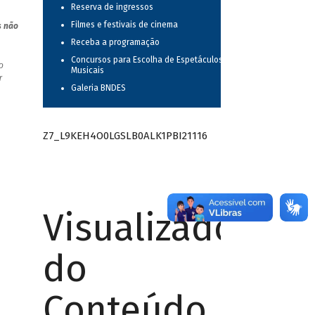
Reserva de ingressos
Filmes e festivais de cinema
s não
Receba a programação
Concursos para Escolha de Espetáculos
o
Musicais
r
Galeria BNDES
Z7_L9KEH4O0LGSLB0ALK1PBI21116
Visualizador
do
Conteúdo