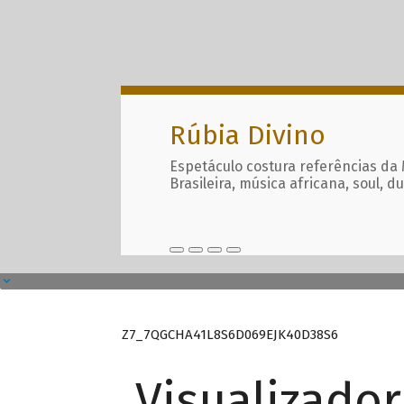
Rúbia Divino
Espetáculo costura referências da
Brasileira, música africana, soul, d
Z7_7QGCHA41L8S6D069EJK40D38S6
Visualizado