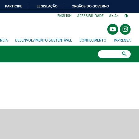
PARTICIPE
LEGISLAÇÃO
ÓRGÃOS DO GOVERNO
⁣
ENGLISH
ACESSIBILIDADE
A+
A-
NCIA
DESENVOLVIMENTO SUSTENTÁVEL
CONHECIMENTO
IMPRENSA
Busca
gem de tela