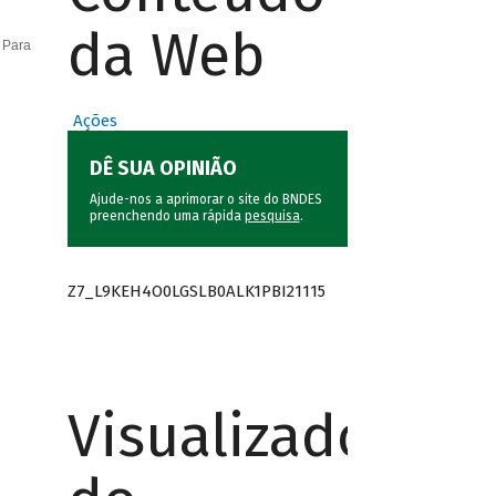
da Web
 Para
Ações
DÊ SUA OPINIÃO
Ajude-nos a aprimorar o site do BNDES
preenchendo uma rápida
pesquisa
.
Z7_L9KEH4O0LGSLB0ALK1PBI21115
Visualizador