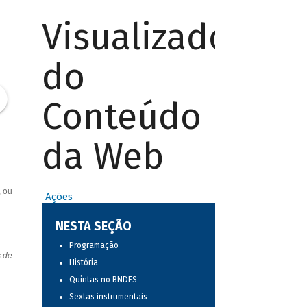
Visualizador
do
Conteúdo
da Web
, ou
Ações
NESTA SEÇÃO
Programação
s de
História
Quintas no BNDES
Sextas instrumentais