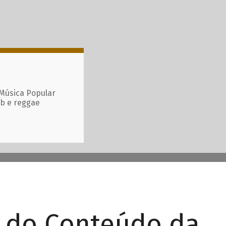
 Música Popular
ub e reggae
r do Conteúdo da