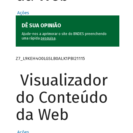
Ações
DÊ SUA OPINIÃO
Ajude-nos a aprimorar o site do BNDES preenchendo
uma rápida
pesquisa
.
Z7_L9KEH4O0LGSLB0ALK1PBI21115
Visualizador
do Conteúdo
da Web
Ações