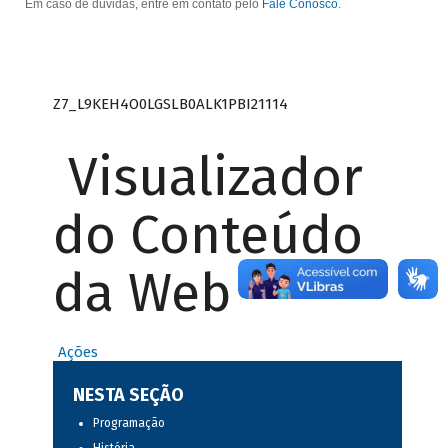
Em caso de dúvidas, entre em contato pelo
Fale Conosco
.
Z7_L9KEH4O0LGSLB0ALK1PBI21114
Visualizador
do Conteúdo
da Web
Ações
NESTA SEÇÃO
Programação