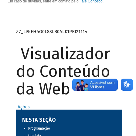
Em caso de dúvidas, entre em contato pelo
Fale Conosco
.
Z7_L9KEH4O0LGSLB0ALK1PBI21114
Visualizador
do Conteúdo
da Web
Ações
NESTA SEÇÃO
Programação