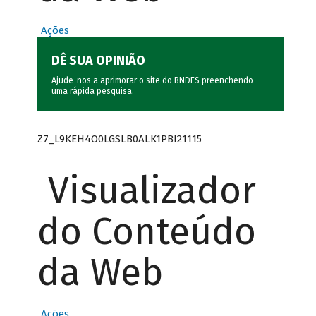
Ações
DÊ SUA OPINIÃO
Ajude-nos a aprimorar o site do BNDES preenchendo
uma rápida
pesquisa
.
Z7_L9KEH4O0LGSLB0ALK1PBI21115
Visualizador
do Conteúdo
da Web
Ações