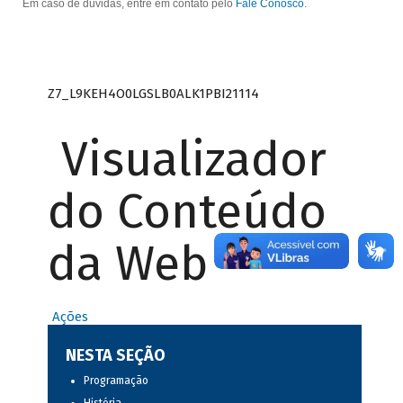
Em caso de dúvidas, entre em contato pelo
Fale Conosco
.
Z7_L9KEH4O0LGSLB0ALK1PBI21114
Visualizador
do Conteúdo
da Web
Ações
NESTA SEÇÃO
Programação