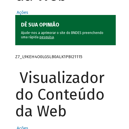
Ações
DÊ SUA OPINIÃO
Ajude-nos a aprimorar o site do BNDES preenchendo
uma rápida
pesquisa
.
Z7_L9KEH4O0LGSLB0ALK1PBI21115
Visualizador
do Conteúdo
da Web
Ações