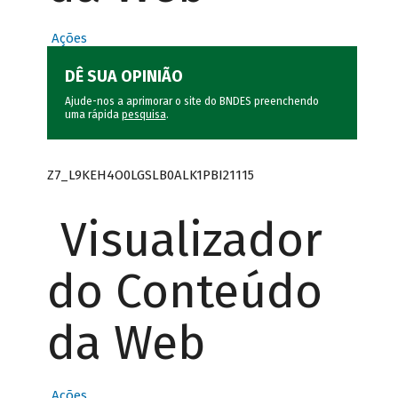
Ações
DÊ SUA OPINIÃO
Ajude-nos a aprimorar o site do BNDES preenchendo
uma rápida
pesquisa
.
Z7_L9KEH4O0LGSLB0ALK1PBI21115
Visualizador
do Conteúdo
da Web
Ações