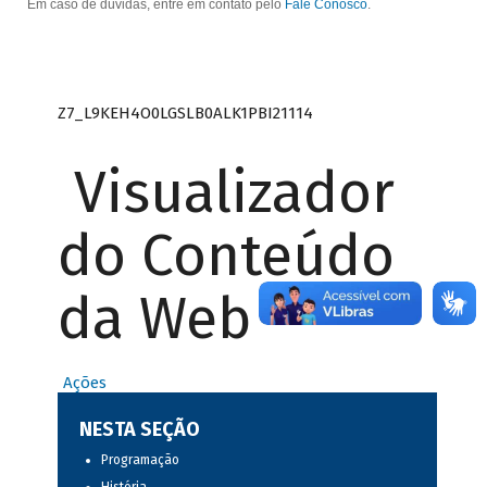
Em caso de dúvidas, entre em contato pelo
Fale Conosco
.
Z7_L9KEH4O0LGSLB0ALK1PBI21114
Visualizador
do Conteúdo
da Web
Ações
NESTA SEÇÃO
Programação