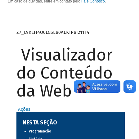
Em caso de dúvidas, entre em contato pelo
Fale Conosco
.
Z7_L9KEH4O0LGSLB0ALK1PBI21114
Visualizador
do Conteúdo
da Web
Ações
NESTA SEÇÃO
Programação