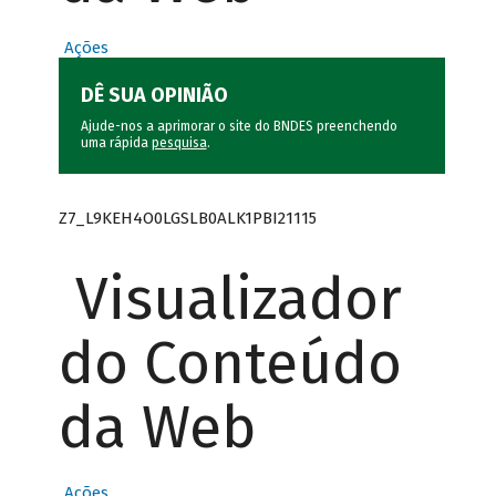
Ações
DÊ SUA OPINIÃO
Ajude-nos a aprimorar o site do BNDES preenchendo
uma rápida
pesquisa
.
Z7_L9KEH4O0LGSLB0ALK1PBI21115
Visualizador
do Conteúdo
da Web
Ações