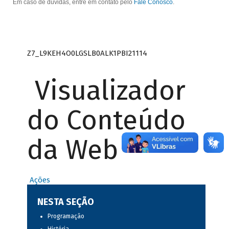
Em caso de dúvidas, entre em contato pelo
Fale Conosco
.
Z7_L9KEH4O0LGSLB0ALK1PBI21114
Visualizador
do Conteúdo
da Web
Ações
NESTA SEÇÃO
Programação