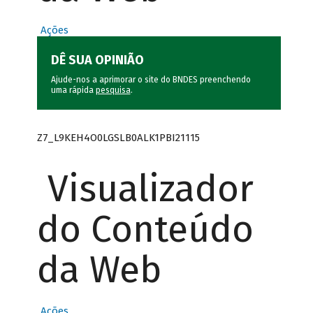
Ações
DÊ SUA OPINIÃO
Ajude-nos a aprimorar o site do BNDES preenchendo
uma rápida
pesquisa
.
Z7_L9KEH4O0LGSLB0ALK1PBI21115
Visualizador
do Conteúdo
da Web
Ações