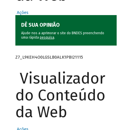
Ações
DÊ SUA OPINIÃO
Ajude-nos a aprimorar o site do BNDES preenchendo
uma rápida
pesquisa
.
Z7_L9KEH4O0LGSLB0ALK1PBI21115
Visualizador
do Conteúdo
da Web
Ações