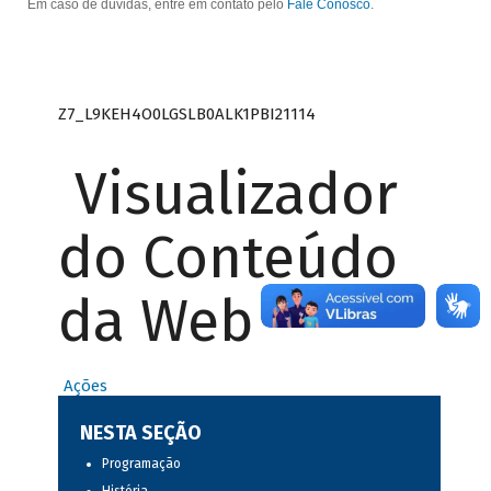
Em caso de dúvidas, entre em contato pelo
Fale Conosco
.
Z7_L9KEH4O0LGSLB0ALK1PBI21114
Visualizador
do Conteúdo
da Web
Ações
NESTA SEÇÃO
Programação