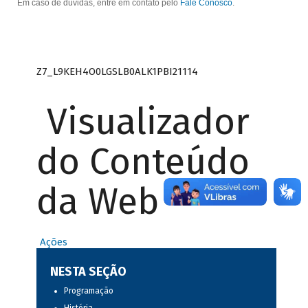
Em caso de dúvidas, entre em contato pelo
Fale Conosco
.
Z7_L9KEH4O0LGSLB0ALK1PBI21114
Visualizador
do Conteúdo
da Web
Ações
NESTA SEÇÃO
Programação