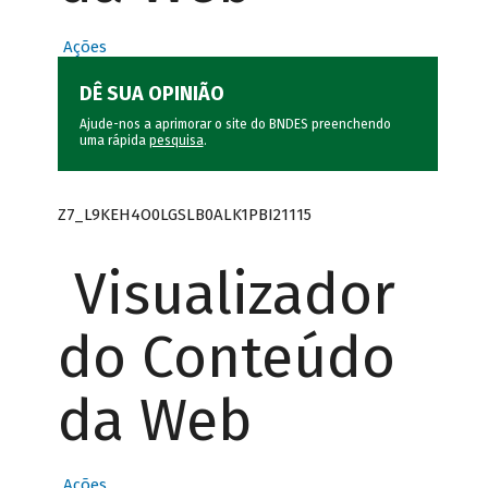
Ações
DÊ SUA OPINIÃO
Ajude-nos a aprimorar o site do BNDES preenchendo
uma rápida
pesquisa
.
Z7_L9KEH4O0LGSLB0ALK1PBI21115
Visualizador
do Conteúdo
da Web
Ações