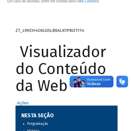
Em caso de dúvidas, entre em contato pelo
Fale Conosco
.
Z7_L9KEH4O0LGSLB0ALK1PBI21114
Visualizador
do Conteúdo
da Web
Ações
NESTA SEÇÃO
Programação