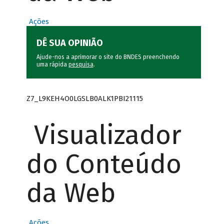
Ações
DÊ SUA OPINIÃO
Ajude-nos a aprimorar o site do BNDES preenchendo
uma rápida
pesquisa
.
Z7_L9KEH4O0LGSLB0ALK1PBI21115
Visualizador
do Conteúdo
da Web
Ações