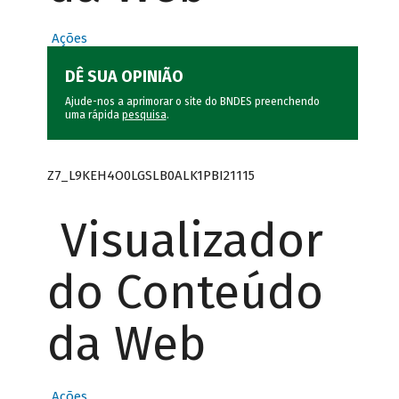
Ações
DÊ SUA OPINIÃO
Ajude-nos a aprimorar o site do BNDES preenchendo
uma rápida
pesquisa
.
Z7_L9KEH4O0LGSLB0ALK1PBI21115
Visualizador
do Conteúdo
da Web
Ações