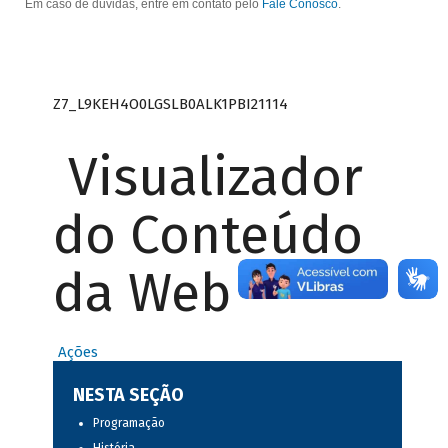
Em caso de dúvidas, entre em contato pelo
Fale Conosco
.
Z7_L9KEH4O0LGSLB0ALK1PBI21114
Visualizador
do Conteúdo
da Web
Ações
NESTA SEÇÃO
Programação