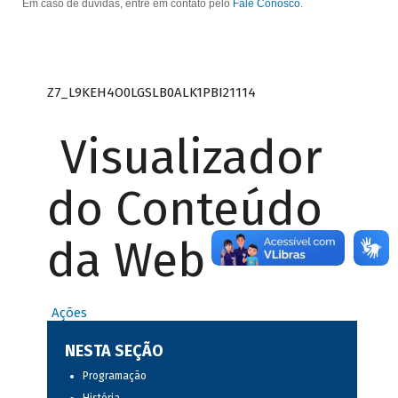
Em caso de dúvidas, entre em contato pelo
Fale Conosco
.
Z7_L9KEH4O0LGSLB0ALK1PBI21114
Visualizador
do Conteúdo
da Web
Ações
NESTA SEÇÃO
Programação