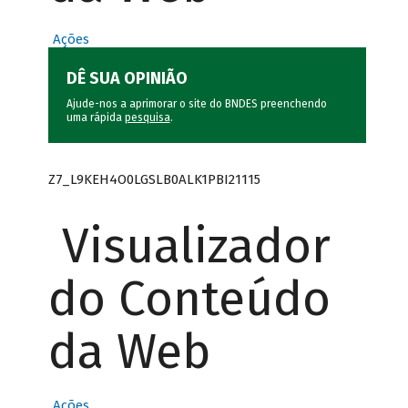
Ações
DÊ SUA OPINIÃO
Ajude-nos a aprimorar o site do BNDES preenchendo
uma rápida
pesquisa
.
Z7_L9KEH4O0LGSLB0ALK1PBI21115
Visualizador
do Conteúdo
da Web
Ações