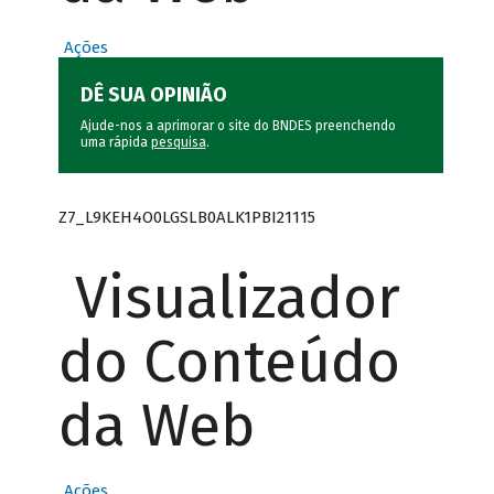
Ações
DÊ SUA OPINIÃO
Ajude-nos a aprimorar o site do BNDES preenchendo
uma rápida
pesquisa
.
Z7_L9KEH4O0LGSLB0ALK1PBI21115
Visualizador
do Conteúdo
da Web
Ações