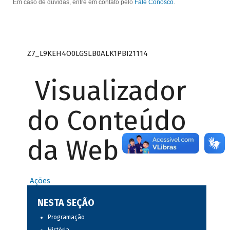
Em caso de dúvidas, entre em contato pelo
Fale Conosco
.
Z7_L9KEH4O0LGSLB0ALK1PBI21114
Visualizador
do Conteúdo
da Web
Ações
NESTA SEÇÃO
Programação