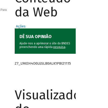
da Web
 Para
Ações
DÊ SUA OPINIÃO
Ajude-nos a aprimorar o site do BNDES
preenchendo uma rápida
pesquisa
.
Z7_L9KEH4O0LGSLB0ALK1PBI21115
Visualizador