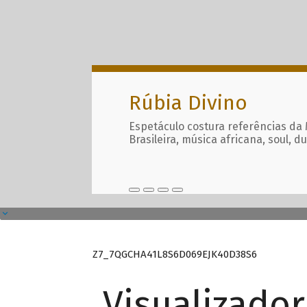
Rúbia Divino
Espetáculo costura referências da
Brasileira, música africana, soul, d
Z7_7QGCHA41L8S6D069EJK40D38S6
Visualizado