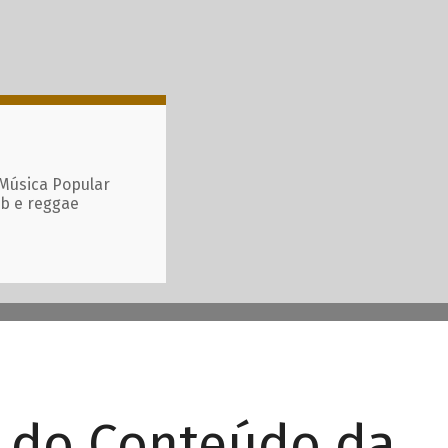
 Música Popular
ub e reggae
r do Conteúdo da