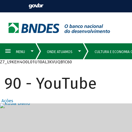
Z7_L9KEH4O0L01U10AL3KVUQB1C60
90 - YouTube
Ações
Destaques Prin