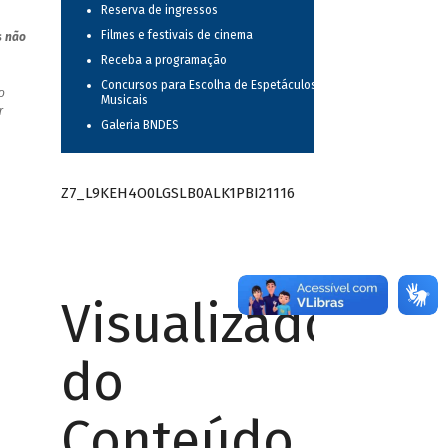
Reserva de ingressos
Filmes e festivais de cinema
s não
Receba a programação
Concursos para Escolha de Espetáculos
o
Musicais
r
Galeria BNDES
Z7_L9KEH4O0LGSLB0ALK1PBI21116
Visualizador
do
Conteúdo