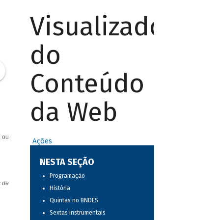
Visualizador
do
Conteúdo
da Web
, ou
Ações
NESTA SEÇÃO
Programação
s de
História
Quintas no BNDES
Sextas instrumentais