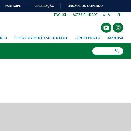
PARTICIPE
LEGISLAÇÃO
ÓRGÃOS DO GOVERNO
⁣
ENGLISH
ACESSIBILIDADE
A+
A-
NCIA
DESENVOLVIMENTO SUSTENTÁVEL
CONHECIMENTO
IMPRENSA
Busca
gem de tela