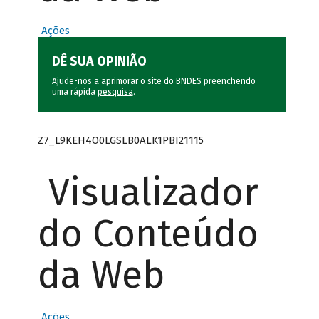
Ações
DÊ SUA OPINIÃO
Ajude-nos a aprimorar o site do BNDES preenchendo
uma rápida
pesquisa
.
Z7_L9KEH4O0LGSLB0ALK1PBI21115
Visualizador
do Conteúdo
da Web
Ações