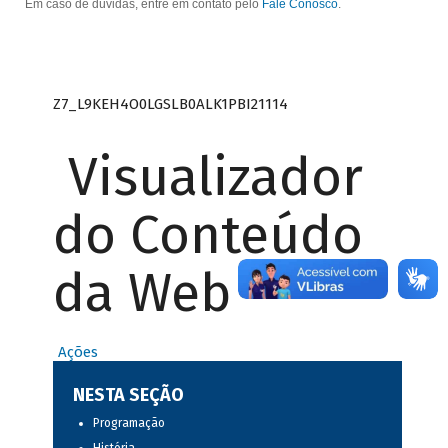
Em caso de dúvidas, entre em contato pelo
Fale Conosco
.
Z7_L9KEH4O0LGSLB0ALK1PBI21114
Visualizador
do Conteúdo
da Web
Ações
NESTA SEÇÃO
Programação