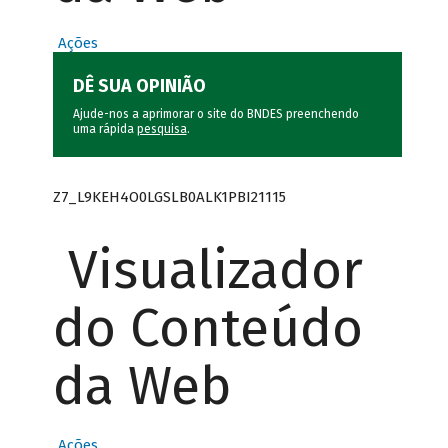
Ações
DÊ SUA OPINIÃO
Ajude-nos a aprimorar o site do BNDES preenchendo
uma rápida
pesquisa
.
Z7_L9KEH4O0LGSLB0ALK1PBI21115
Visualizador
do Conteúdo
da Web
Ações