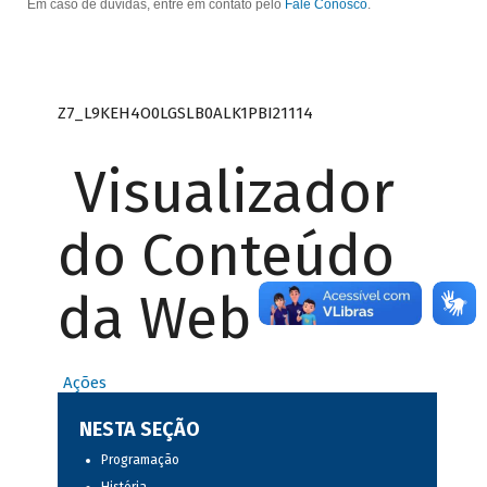
Em caso de dúvidas, entre em contato pelo
Fale Conosco
.
Z7_L9KEH4O0LGSLB0ALK1PBI21114
Visualizador
do Conteúdo
da Web
Ações
NESTA SEÇÃO
Programação