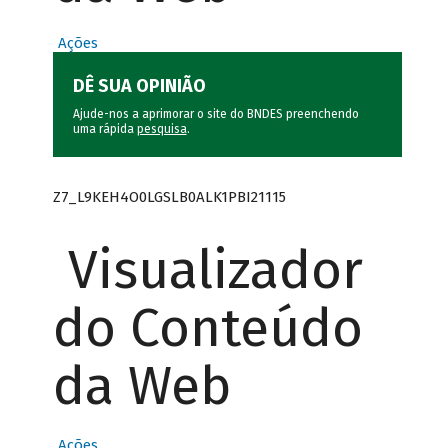
Ações
DÊ SUA OPINIÃO
Ajude-nos a aprimorar o site do BNDES preenchendo
uma rápida
pesquisa
.
Z7_L9KEH4O0LGSLB0ALK1PBI21115
Visualizador
do Conteúdo
da Web
Ações