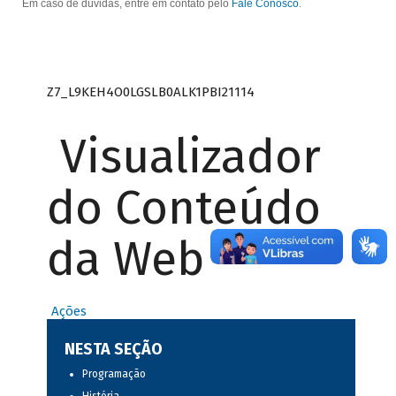
Em caso de dúvidas, entre em contato pelo
Fale Conosco
.
Z7_L9KEH4O0LGSLB0ALK1PBI21114
Visualizador
do Conteúdo
da Web
Ações
NESTA SEÇÃO
Programação