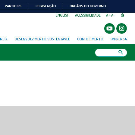
PARTICIPE
LEGISLAÇÃO
ÓRGÃOS DO GOVERNO
⁣
ENGLISH
ACESSIBILIDADE
A+
A-
NCIA
DESENVOLVIMENTO SUSTENTÁVEL
CONHECIMENTO
IMPRENSA
Busca
gem de tela