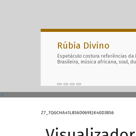
Rúbia Divino
Espetáculo costura referências da
Brasileira, música africana, soul, d
Z7_7QGCHA41L8S6D069EJK40D38S6
Visualizado