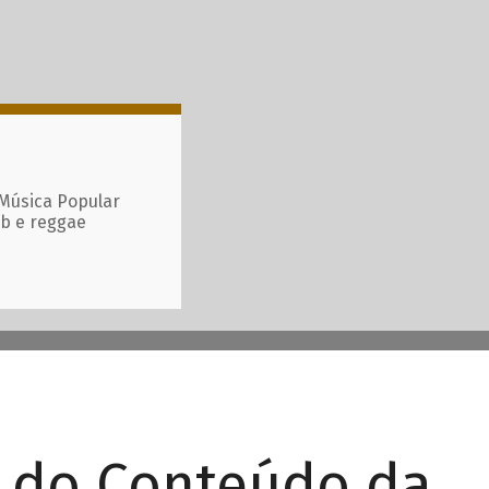
 Música Popular
ub e reggae
r do Conteúdo da