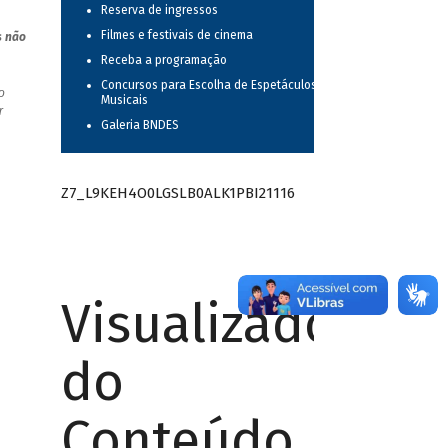
Reserva de ingressos
Filmes e festivais de cinema
s não
Receba a programação
Concursos para Escolha de Espetáculos
o
Musicais
r
Galeria BNDES
Z7_L9KEH4O0LGSLB0ALK1PBI21116
Visualizador
do
Conteúdo