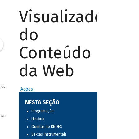
Visualizador
do
Conteúdo
da Web
, ou
Ações
NESTA SEÇÃO
Programação
s de
História
Quintas no BNDES
Sextas instrumentais