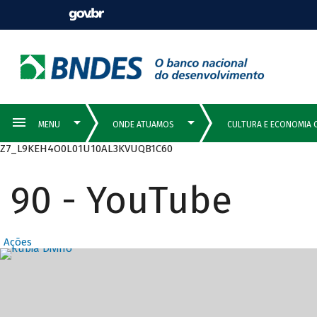
Z7_L9KEH4O0L01U10AL3KVUQB1C60
90 - YouTube
Ações
Destaques Prin