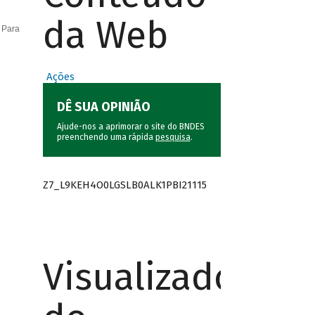
da Web
 Para
Ações
DÊ SUA OPINIÃO
Ajude-nos a aprimorar o site do BNDES
preenchendo uma rápida
pesquisa
.
Z7_L9KEH4O0LGSLB0ALK1PBI21115
Visualizador