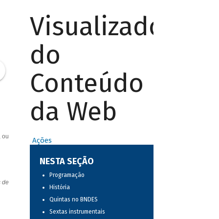
Visualizador
do
Conteúdo
da Web
, ou
Ações
NESTA SEÇÃO
Programação
s de
História
Quintas no BNDES
Sextas instrumentais