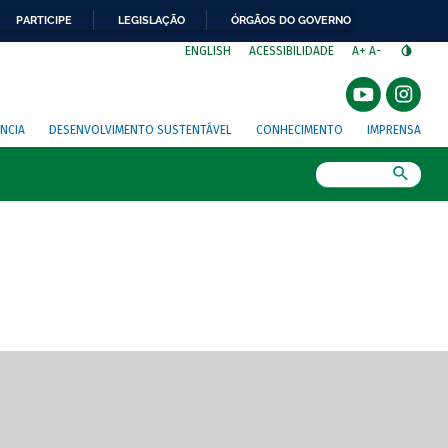
PARTICIPE
LEGISLAÇÃO
ÓRGÃOS DO GOVERNO
⁣
ENGLISH
ACESSIBILIDADE
A+
A-
NCIA
DESENVOLVIMENTO SUSTENTÁVEL
CONHECIMENTO
IMPRENSA
Busca
gem de tela