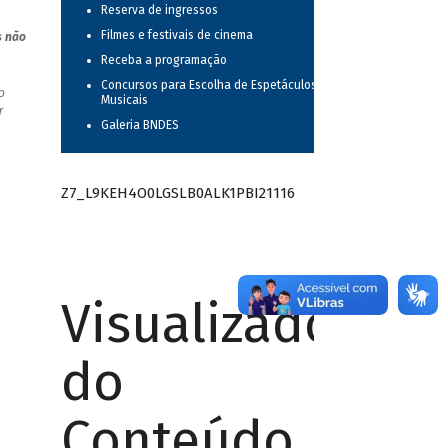
Reserva de ingressos
Filmes e festivais de cinema
s não
Receba a programação
Concursos para Escolha de Espetáculos
o
Musicais
r
Galeria BNDES
Z7_L9KEH4O0LGSLB0ALK1PBI21116
Visualizador
do
Conteúdo