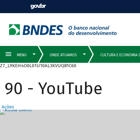
Z7_L9KEH4O0L01U10AL3KVUQB1C60
90 - YouTube
Ações
Destaques Prin