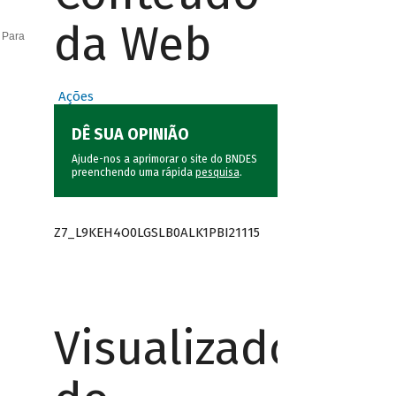
da Web
 Para
Ações
DÊ SUA OPINIÃO
Ajude-nos a aprimorar o site do BNDES
preenchendo uma rápida
pesquisa
.
Z7_L9KEH4O0LGSLB0ALK1PBI21115
Visualizador