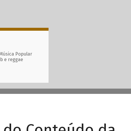
 Música Popular
ub e reggae
r do Conteúdo da