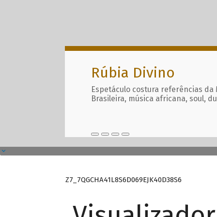
Rúbia Divino
Espetáculo costura referências da
Brasileira, música africana, soul, d
Z7_7QGCHA41L8S6D069EJK40D38S6
Visualizado