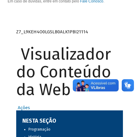
Em caso de dúvidas, entre em contato pelo
Fale Conosco
.
Z7_L9KEH4O0LGSLB0ALK1PBI21114
Visualizador
do Conteúdo
da Web
Ações
NESTA SEÇÃO
Programação