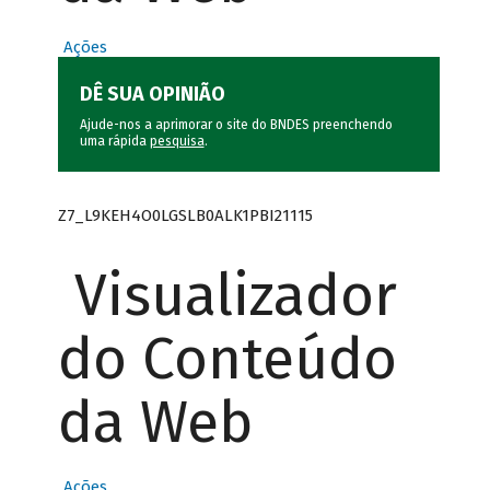
Ações
DÊ SUA OPINIÃO
Ajude-nos a aprimorar o site do BNDES preenchendo
uma rápida
pesquisa
.
Z7_L9KEH4O0LGSLB0ALK1PBI21115
Visualizador
do Conteúdo
da Web
Ações