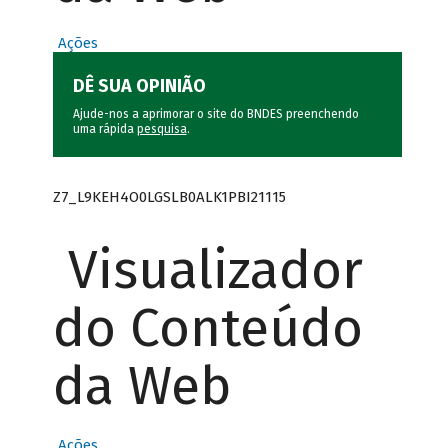
Ações
DÊ SUA OPINIÃO
Ajude-nos a aprimorar o site do BNDES preenchendo
uma rápida
pesquisa
.
Z7_L9KEH4O0LGSLB0ALK1PBI21115
Visualizador
do Conteúdo
da Web
Ações