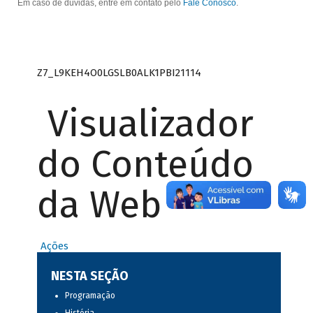
Em caso de dúvidas, entre em contato pelo
Fale Conosco
.
Z7_L9KEH4O0LGSLB0ALK1PBI21114
Visualizador
do Conteúdo
da Web
Ações
NESTA SEÇÃO
Programação