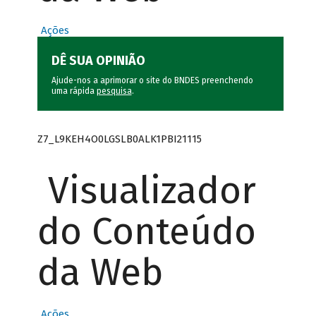
Ações
DÊ SUA OPINIÃO
Ajude-nos a aprimorar o site do BNDES preenchendo
uma rápida
pesquisa
.
Z7_L9KEH4O0LGSLB0ALK1PBI21115
Visualizador
do Conteúdo
da Web
Ações