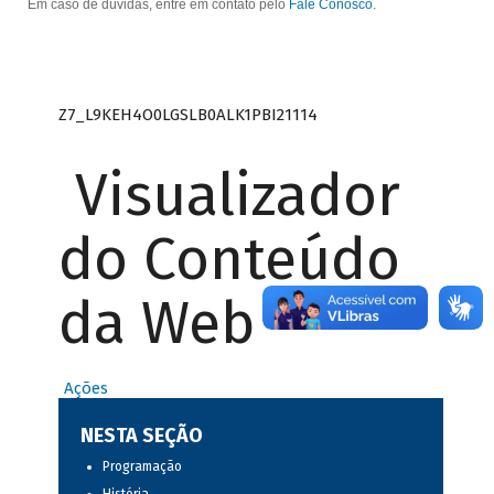
Em caso de dúvidas, entre em contato pelo
Fale Conosco
.
Z7_L9KEH4O0LGSLB0ALK1PBI21114
Visualizador
do Conteúdo
da Web
Ações
NESTA SEÇÃO
Programação