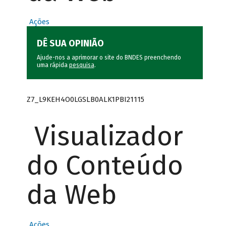
Ações
DÊ SUA OPINIÃO
Ajude-nos a aprimorar o site do BNDES preenchendo
uma rápida
pesquisa
.
Z7_L9KEH4O0LGSLB0ALK1PBI21115
Visualizador
do Conteúdo
da Web
Ações