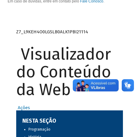
Em caso de dúvidas, entre em contato pelo
Fale Conosco
.
Z7_L9KEH4O0LGSLB0ALK1PBI21114
Visualizador
do Conteúdo
da Web
Ações
NESTA SEÇÃO
Programação