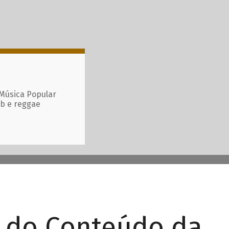
 Música Popular
ub e reggae
r do Conteúdo da