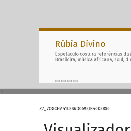
Rúbia Divino
Espetáculo costura referências da
Brasileira, música africana, soul, d
Z7_7QGCHA41L8S6D069EJK40D38S6
Visualizado