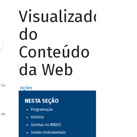
Visualizador
do
Conteúdo
da Web
, ou
Ações
NESTA SEÇÃO
Programação
s de
História
Quintas no BNDES
Sextas instrumentais