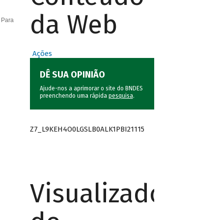
da Web
 Para
Ações
DÊ SUA OPINIÃO
Ajude-nos a aprimorar o site do BNDES
preenchendo uma rápida
pesquisa
.
Z7_L9KEH4O0LGSLB0ALK1PBI21115
Visualizador