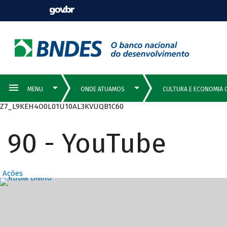
Z7_L9KEH4O0L01U10AL3KVUQB1C60
90 - YouTube
Ações
Destaques Prin