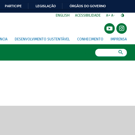
PARTICIPE
LEGISLAÇÃO
ÓRGÃOS DO GOVERNO
⁣
ENGLISH
ACESSIBILIDADE
A+
A-
NCIA
DESENVOLVIMENTO SUSTENTÁVEL
CONHECIMENTO
IMPRENSA
Busca
gem de tela