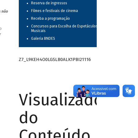
Reserva de ingressos
Filmes e festivais de cinema
s não
Receba a programação
Concursos para Escolha de Espetáculos
o
Musicais
r
Galeria BNDES
Z7_L9KEH4O0LGSLB0ALK1PBI21116
Visualizador
do
Conteúdo