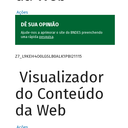
Ações
DÊ SUA OPINIÃO
Ajude-nos a aprimorar o site do BNDES preenchendo
uma rápida
pesquisa
.
Z7_L9KEH4O0LGSLB0ALK1PBI21115
Visualizador
do Conteúdo
da Web
Ações