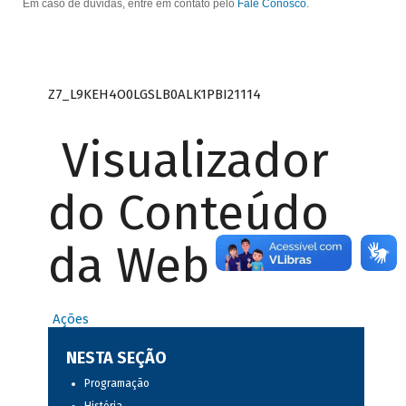
Em caso de dúvidas, entre em contato pelo
Fale Conosco
.
Z7_L9KEH4O0LGSLB0ALK1PBI21114
Visualizador
do Conteúdo
da Web
Ações
NESTA SEÇÃO
Programação