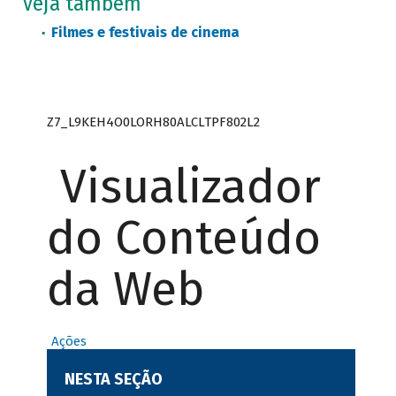
Veja também
Filmes e festivais de cinema
Z7_L9KEH4O0LORH80ALCLTPF802L2
Visualizador
do Conteúdo
da Web
Ações
NESTA SEÇÃO