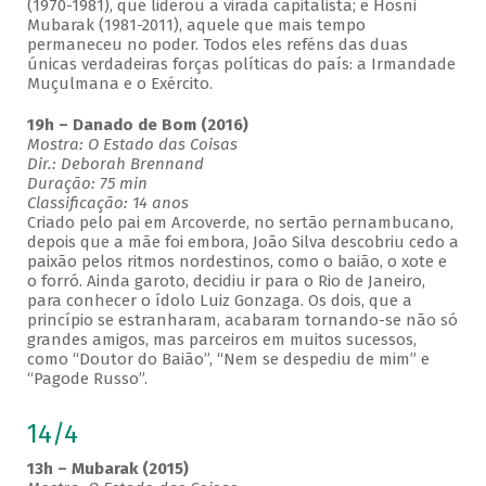
(1970-1981), que liderou a virada capitalista; e Hosni
Mubarak (1981-2011), aquele que mais tempo
permaneceu no poder. Todos eles reféns das duas
únicas verdadeiras forças políticas do país: a Irmandade
Muçulmana e o Exército.
19h – Danado de Bom (2016)
Mostra: O Estado das Coisas
Dir.: Deborah Brennand
Duração: 75 min
Classificação: 14 anos
Criado pelo pai em Arcoverde, no sertão pernambucano,
depois que a mãe foi embora, João Silva descobriu cedo a
paixão pelos ritmos nordestinos, como o baião, o xote e
o forró. Ainda garoto, decidiu ir para o Rio de Janeiro,
para conhecer o ídolo Luiz Gonzaga. Os dois, que a
princípio se estranharam, acabaram tornando-se não só
grandes amigos, mas parceiros em muitos sucessos,
como “Doutor do Baião”, “Nem se despediu de mim” e
“Pagode Russo”.
14/4
13h – Mubarak (2015)