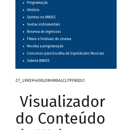
Programação
História
Quintas no BNDES
Sextas instrumentais
Reserva de ingressos
Filmes e festivais de cinema
Receba a programação
Concursos para Escolha de Espetáculos Musicais
Galeria BNDES
Z7_L9KEH4O0LORH80ALCLTPF802L1
Visualizador
do Conteúdo