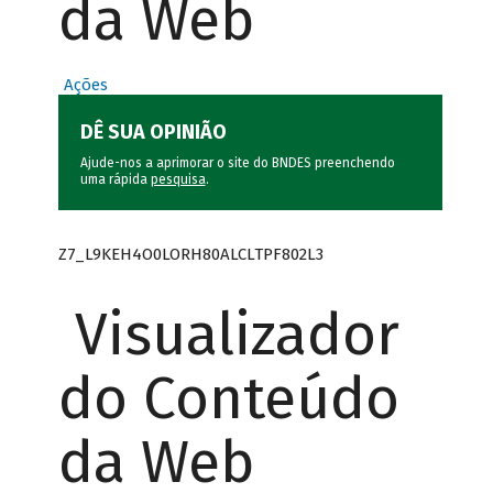
da Web
Ações
DÊ SUA OPINIÃO
Ajude-nos a aprimorar o site do BNDES preenchendo
uma rápida
pesquisa
.
Z7_L9KEH4O0LORH80ALCLTPF802L3
Visualizador
do Conteúdo
da Web