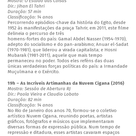
Mostra: O Estado das Coisas
Dir.: Jihan El Tahri
Duração: 57 min
Classificação: 14 anos
Percorrendo episódios-chave da história do Egito, desde
1952 às manifestações da praça Tahrir, em 2011, este filme
delineia o percurso de três
homens-fortes do país: Gamal Abdel Nasser (1954-1970),
adepto do socialismo e do pan-arabismo; Anuar el-Sadat
(1970-1981), que liderou a virada capitalista; e Hosni
Mubarak (1981-2011), aquele que mais tempo
permaneceu no poder. Todos eles reféns das duas
únicas verdadeiras forças políticas do país: a Irmandade
Muçulmana e o Exército.
19h – As Incríveis Artimanhas da Nuvem Cigana (2016)
Mostra: Sessão de Abertura RJ
Dir.: Paola Vieira e Claudio Lobato
Duração: 82 min
Classificação: 14 anos
No Rio de Janeiro dos anos 70, formou-se o coletivo
artístico Nuvem Cigana, reunindo poetas, artistas
gráficos, fotógrafos e músicos que implementaram
diversas formas de expressão pública. Num tempo de
repressão e ditadura, esses artistas cavaram espaços