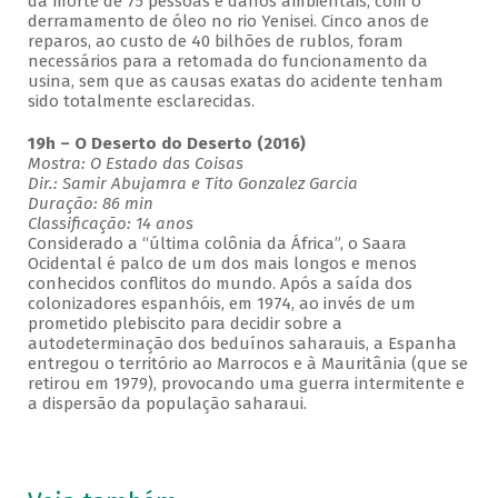
da morte de 75 pessoas e danos ambientais, com o
derramamento de óleo no rio Yenisei. Cinco anos de
reparos, ao custo de 40 bilhões de rublos, foram
necessários para a retomada do funcionamento da
usina, sem que as causas exatas do acidente tenham
sido totalmente esclarecidas.
19h – O Deserto do Deserto (2016)
Mostra: O Estado das Coisas
Dir.: Samir Abujamra e Tito Gonzalez Garcia
Duração: 86 min
Classificação: 14 anos
Considerado a “última colônia da África”, o Saara
Ocidental é palco de um dos mais longos e menos
conhecidos conflitos do mundo. Após a saída dos
colonizadores espanhóis, em 1974, ao invés de um
prometido plebiscito para decidir sobre a
autodeterminação dos beduínos saharauis, a Espanha
entregou o território ao Marrocos e à Mauritânia (que se
retirou em 1979), provocando uma guerra intermitente e
a dispersão da população saharaui.