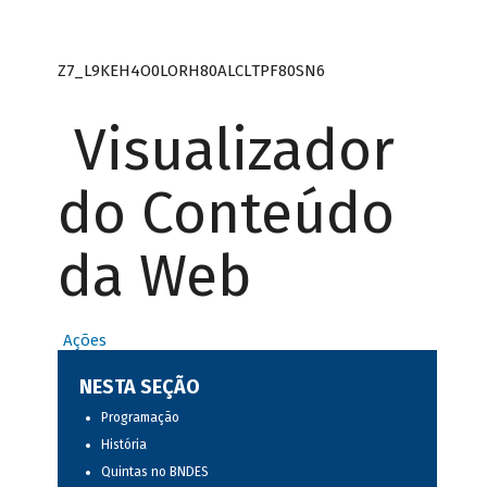
Z7_L9KEH4O0LORH80ALCLTPF80SN6
Visualizador
do Conteúdo
da Web
Ações
NESTA SEÇÃO
Programação
História
Quintas no BNDES