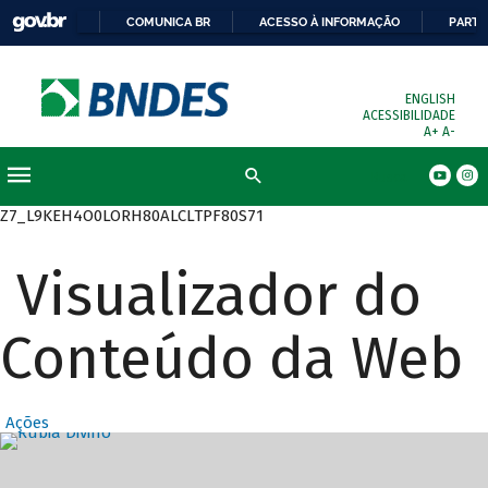
COMUNICA BR
ACESSO À INFORMAÇÃO
PARTI
ENGLISH
ACESSIBILIDADE
A+
A-
Busca
Z7_L9KEH4O0LORH80ALCLTPF80S71
Visualizador do
Conteúdo da Web
Ações
Destaques Prin