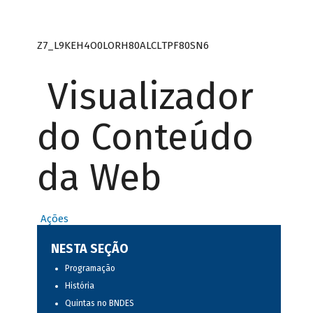
Z7_L9KEH4O0LORH80ALCLTPF80SN6
Visualizador
do Conteúdo
da Web
Ações
NESTA SEÇÃO
Programação
História
Quintas no BNDES