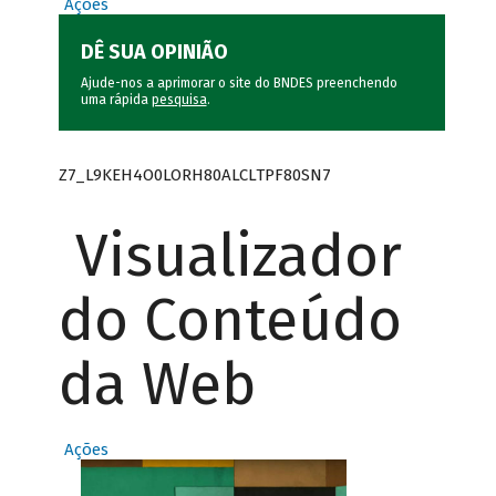
Ações
DÊ SUA OPINIÃO
Ajude-nos a aprimorar o site do BNDES preenchendo
uma rápida
pesquisa
.
Z7_L9KEH4O0LORH80ALCLTPF80SN7
Visualizador
do Conteúdo
da Web
Ações