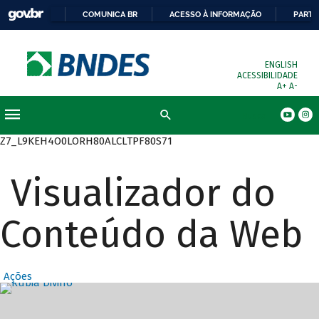
COMUNICA BR
ACESSO À INFORMAÇÃO
PARTI
ENGLISH
ACESSIBILIDADE
A+
A-
Busca
Z7_L9KEH4O0LORH80ALCLTPF80S71
Visualizador do
Conteúdo da Web
Ações
Destaques Prin