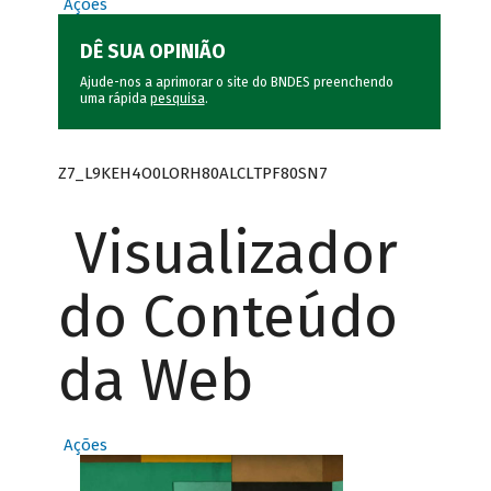
Ações
DÊ SUA OPINIÃO
Ajude-nos a aprimorar o site do BNDES preenchendo
uma rápida
pesquisa
.
Z7_L9KEH4O0LORH80ALCLTPF80SN7
Visualizador
do Conteúdo
da Web
Ações