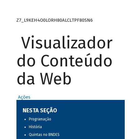
Z7_L9KEH4O0LORH80ALCLTPF80SN6
Visualizador
do Conteúdo
da Web
Ações
NESTA SEÇÃO
Programação
História
Quintas no BNDES