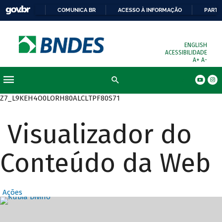
COMUNICA BR
ACESSO À INFORMAÇÃO
PARTI
ENGLISH
ACESSIBILIDADE
A+
A-
Busca
Z7_L9KEH4O0LORH80ALCLTPF80S71
Visualizador do
Conteúdo da Web
Ações
Destaques Prin