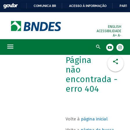
COMUNICA BR
ACESSO À INFORMAÇÃO
PARTI
ENGLISH
ACESSIBILIDADE
A+
A-
Busca
Página
não
encontrada -
erro 404
Volte à
página inicial
Visite a
página de busca