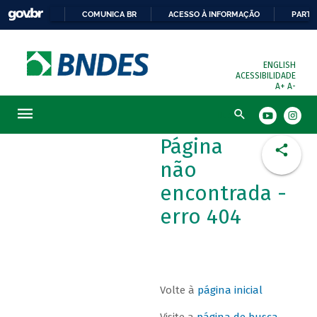
COMUNICA BR
ACESSO À INFORMAÇÃO
PARTI
ENGLISH
ACESSIBILIDADE
A+
A-
Busca
Página
não
encontrada -
erro 404
Volte à
página inicial
Visite a
página de busca