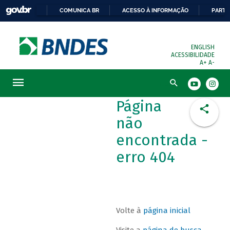
COMUNICA BR
ACESSO À INFORMAÇÃO
PARTI
ENGLISH
ACESSIBILIDADE
A+
A-
Busca
Página
não
encontrada -
erro 404
Volte à
página inicial
Visite a
página de busca